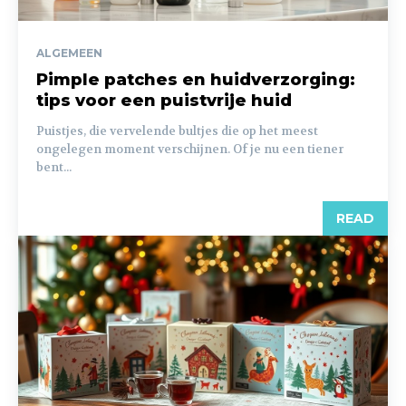
ALGEMEEN
Pimple patches en huidverzorging:
tips voor een puistvrije huid
Puistjes, die vervelende bultjes die op het meest
ongelegen moment verschijnen. Of je nu een tiener
bent...
READ