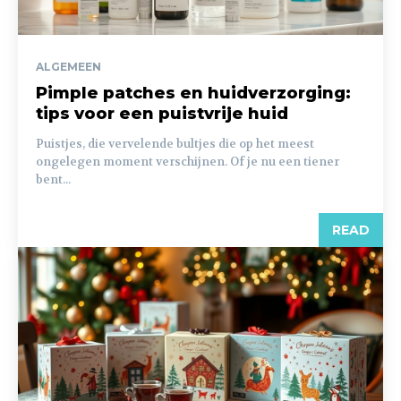
ALGEMEEN
Pimple patches en huidverzorging:
tips voor een puistvrije huid
Puistjes, die vervelende bultjes die op het meest
ongelegen moment verschijnen. Of je nu een tiener
bent...
READ